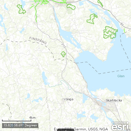
4km
15.820 58.697 Degrees
Esri, HERE, Garmin, USGS, NGA